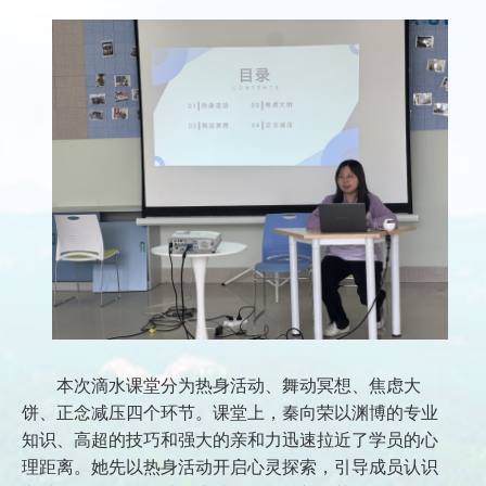
本次滴水课堂分为热身活动、舞动冥想、焦虑大
饼、正念减压四个环节。课堂上，秦向荣以渊博的专业
知识、高超的技巧和强大的亲和力迅速拉近了学员的心
理距离。她先以热身活动开启心灵探索，引导成员认识