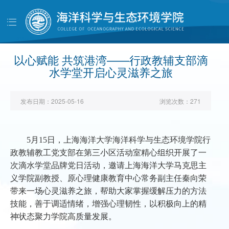
导
航
首页
学院概况
以心赋能 共筑港湾——行政教辅支部滴
水学堂开启心灵滋养之旅
党建工作
师资队伍
发布日期：
2025-05-16
浏览次数：
271
人才培养
科学研究
5月15日，上海海洋大学海洋科学与生态环境学院行
政教辅教工党支部在第三小区活动室精心组织开展了一
学生工作
次滴水学堂品牌党日活动，邀请上海海洋大学马克思主
对外交流
义学院副教授、原心理健康教育中心常务副主任秦向荣
带来一场心灵滋养之旅，帮助大家掌握缓解压力的方法
校友天地
技能，善于调适情绪，增强心理韧性，以积极向上的精
管理服务
神状态聚力学院高质量发展。