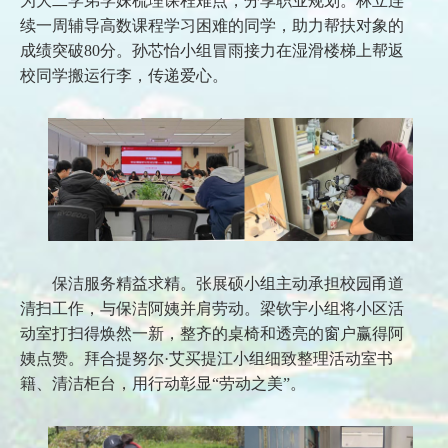
为大二学弟学妹梳理课程难点，分享职业规划。林立连
续一周辅导高数课程学习困难的同学，助力帮扶对象的
成绩突破80分。孙芯怡小组冒雨接力在湿滑楼梯上帮返
校同学搬运行李，传递爱心。
保洁服务精益求精。张展硕小组主动承担校园甬道
清扫工作，与保洁阿姨并肩劳动。梁钦宇小组将小区活
动室打扫得焕然一新，整齐的桌椅和透亮的窗户赢得阿
姨点赞。拜合提努尔·艾买提江小组细致整理活动室书
籍、清洁柜台，用行动彰显“劳动之美”。