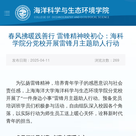
导
航
首页
学院概况
春风拂暖践善行 雷锋精神映初心：海科
学院分党校开展雷锋月主题助人行动
党建工作
师资队伍
发布日期：
2025-04-11
浏览次数：
269
人才培养
科学研究
为弘扬雷锋精神，培养青年学子的感恩意识与社会
责任感，上海海洋大学海洋科学与生态环境学院分党校
学生工作
开展了“一件身边小事”雷锋月主题助人行动。预备党员
对外交流
培训班学员们积极参与活动，自由组队深入校园各个角
落，以实际行动为师生员工送上暖心关怀，诠释新时代
校友天地
青年的担当。
管理服务