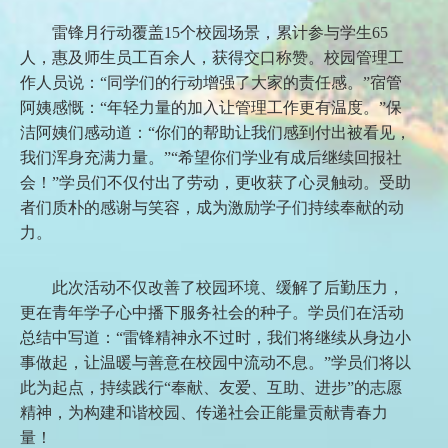
雷锋月行动覆盖15个校园场景，累计参与学生65
人，惠及师生员工百余人，获得交口称赞。校园管理工
作人员说：“同学们的行动增强了大家的责任感。”宿管
阿姨感慨：“年轻力量的加入让管理工作更有温度。”保
洁阿姨们感动道：“你们的帮助让我们感到付出被看见，
我们浑身充满力量。”“希望你们学业有成后继续回报社
会！”学员们不仅付出了劳动，更收获了心灵触动。受助
者们质朴的感谢与笑容，成为激励学子们持续奉献的动
力。
此次活动不仅改善了校园环境、缓解了后勤压力，
更在青年学子心中播下服务社会的种子。学员们在活动
总结中写道：“雷锋精神永不过时，我们将继续从身边小
事做起，让温暖与善意在校园中流动不息。”学员们将以
此为起点，持续践行“奉献、友爱、互助、进步”的志愿
精神，为构建和谐校园、传递社会正能量贡献青春力
量！