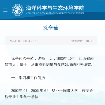
导
航
首页
学院概况
涂辛茹
党建工作
发布日期：
2024-02-12
浏览次数：
1891
师资队伍
人才培养
涂辛茹
涂辛茹，讲师，女，
1986
年出生，江西省南
科学研究
昌市人，博士。从事摄影测量与遥感领域的相关研究。
学生工作
一、学习和工作简历
对外交流
校友天地
2002
年
9
月
- 2006
年
6
月
毕业于同济大学，获测绘工
程专业工学学士学位
管理服务