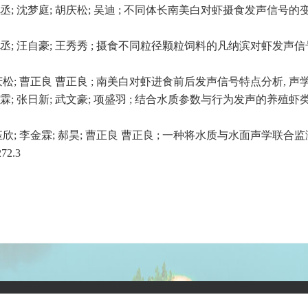
李钊丞; 沈梦庭; 胡庆松; 吴迪 ; 不同体长南美白对虾摄食发声信号的变
李钊丞; 汪自豪; 王秀秀 ; 摄食不同粒径颗粒饲料的凡纳滨对虾发声信号特征,
庆松; 曹正良 曹正良 ; 南美白对虾进食前后发声信号特点分析, 声学技术, 202
金霖; 张日新; 武文豪; 项盛羽 ; 结合水质参数与行为发声的养殖虾类发病预
; 孙钰欣; 李金霖; 郝昊; 曹正良 曹正良 ; 一种将水质与水面声
72.3
© Copyright 上海海洋大学海洋科学与生态环境学院 All Right Reserved.