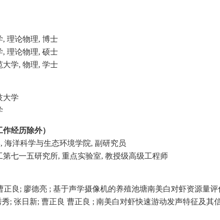
林大学, 理论物理, 博士
林大学, 理论物理, 硕士
林师范大学, 物理, 学士
威科技大学
学
工作经历除外）
海洋大学, 海洋科学与生态环境学院, 副研究员
06, 中船重工第七一五研究所, 重点实验室, 教授级高级工程师
良 曹正良; 廖德亮 ; 基于声学摄像机的养殖池塘南美白对虾资源量评估, 渔业现代
 王秀秀; 张日新; 曹正良 曹正良 ; 南美白对虾快速游动发声特征及其信