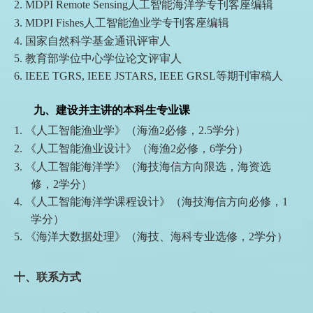
2.
MDPI Remote Sensing
人工智能海洋学专刊客座编辑
3.
MDPI Fishes
人工智能渔业学专刊客座编辑
4.
国家自然科学基金
通讯评审人
5.
教育部学位中心学位论文评审人
6.
IEEE TGRS, IEEE JSTARS, IEEE GRSL
等期刊审稿人
九、建设并
主讲
的
本科生专业课
1.
《人工智能渔业学》（海渔
2
必修，
2.5
学分）
2.
《人工智能渔业设计》（海渔
2
必修，
6
学分）
3.
《人工智能
海洋学
》（海技
海信方向限选，海资选
修，
2
学分
）
4.
《人工智能海洋学课程设计》（海技海信方向必修，1
学分）
5. 《海洋大数据处理》（海技、海科专业选修，
2
学分）
十、联系方式