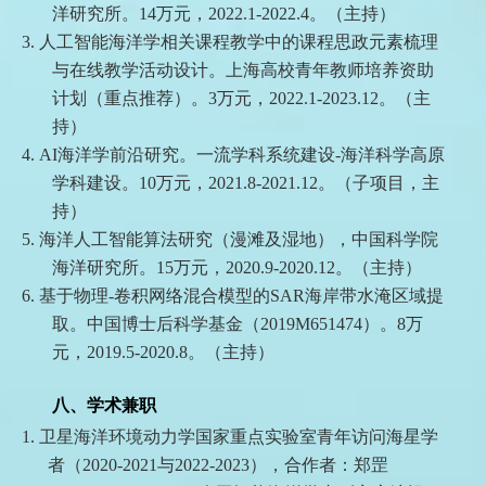
洋研究所。
14
万元，
2022.1-2022.4
。（主持）
3.
人工智能海洋学相关课程教学中的课程思政元素梳理
与在线教学活动设计。上海高校青年教师培养资助
计划（重点推荐）。
3
万元，
2022.1-2023.12
。（主
持）
4.
AI
海洋学前沿研究。一流学科系统建设
-
海洋科学高原
学科建设。
10
万元，
2021.8-2021.12
。（子项目，主
持）
5.
海洋人工智能算法研究（漫滩及湿地），中国科学院
海洋研究所。
15
万元，
2020.9-2020.12
。（主持）
6.
基于物理
-
卷积网络混合模型的
SAR
海岸带水淹区域提
取。中国博士后科学基金（
2019M651474
）。
8
万
元，
2019.5-2020.8
。（主持）
八、
学术兼职
1.
卫星海洋环境动力学国家重点实验室
青年
访问海星学
者（
2020-2021
与
2022-2023
）
，合作者：郑罡