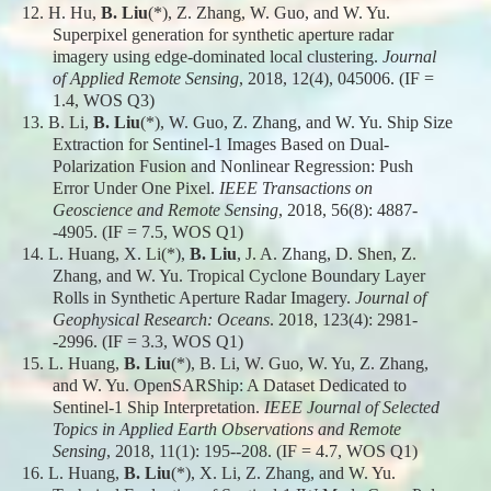
12.
H. Hu,
B. Liu
(*), Z. Zhang, W. Guo, and W. Yu.
Superpixel generation for synthetic aperture radar
imagery using edge-dominated local clustering.
Journal
of Applied Remote Sensing
, 2018, 12(4), 045006. (IF =
1.4, WOS Q3)
13.
B. Li,
B. Liu
(*), W. Guo, Z. Zhang, and W. Yu. Ship Size
Extraction for Sentinel-1 Images Based on Dual-
Polarization Fusion and Nonlinear Regression: Push
Error Under One Pixel.
IEEE Transactions on
Geoscience and Remote Sensing
, 2018, 56(8): 4887-
-4905. (IF = 7.5, WOS Q1)
14.
L. Huang, X. Li(*),
B. Liu
, J. A. Zhang, D. Shen, Z.
Zhang, and W. Yu. Tropical Cyclone Boundary Layer
Rolls in Synthetic Aperture Radar Imagery.
Journal of
Geophysical Research: Oceans
. 2018, 123(4): 2981-
-2996. (IF = 3.3, WOS Q1)
15.
L. Huang,
B. Liu
(*), B. Li, W. Guo, W. Yu, Z. Zhang,
and W. Yu. OpenSARShip: A Dataset Dedicated to
Sentinel-1 Ship Interpretation.
IEEE Journal of Selected
Topics in Applied Earth Observations and Remote
Sensing
, 2018, 11(1): 195--208. (IF = 4.7, WOS Q1)
16.
L. Huang,
B. Liu
(*), X. Li, Z. Zhang, and W. Yu.