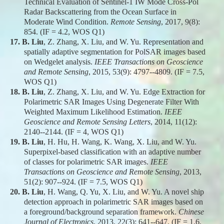
Technical Evaluation of Sentinel-1 IW Mode Cross-Pol
Radar Backscattering from the Ocean Surface in
Moderate Wind Condition.
Remote Sensing
, 2017, 9(8):
854. (IF = 4.2, WOS Q1)
17.
B. Liu
, Z. Zhang, X. Liu, and W. Yu. Representation and
spatially adaptive segmentation for PolSAR images based
on Wedgelet analysis.
IEEE Transactions on Geoscience
and Remote Sensing
, 2015, 53(9): 4797--4809. (IF = 7.5,
WOS Q1)
18.
B. Liu
, Z. Zhang, X. Liu, and W. Yu. Edge Extraction for
Polarimetric SAR Images Using Degenerate Filter With
Weighted Maximum Likelihood Estimation.
IEEE
Geoscience and Remote Sensing Letters
, 2014, 11(12):
2140--2144. (IF = 4, WOS Q1)
19.
B. Liu
, H. Hu, H. Wang, K. Wang, X. Liu, and W. Yu.
Superpixel-based classification with an adaptive number
of classes for polarimetric SAR images.
IEEE
Transactions on Geoscience and Remote Sensing
, 2013,
51(2): 907--924. (IF = 7.5, WOS Q1)
20.
B. Liu
, H. Wang, Q. Yu, X. Liu, and W. Yu. A novel ship
detection approach in polarimetric SAR images based on
a foreground/background separation framework.
Chinese
Journal of Electronics
, 2013, 22(3): 641--647. (IF = 1.6,