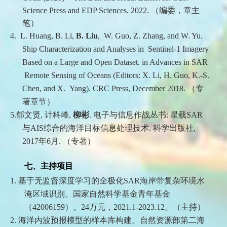
Science Press and EDP Sciences
.
2022.
（编委，章主
笔）
4.
L. Huang, B. Li,
B. Liu
, W. Guo, Z. Zhang, and W. Yu.
Ship Characterization and Analyses in Sentinel-1 Imagery
Based on a Large and Open Dataset. in Advances in SAR
Remote Sensing of Oceans (Editors: X. Li, H. Guo, K.-S.
Chen, and X. Yang). CRC Press, December 2018.
（专
著章节）
5.
郁文贤
,
计科峰
,
柳彬
.
电子与信息作战丛书
:
星载
SAR
与
AIS
综合的海洋目标信息处理技术
.
科学出版社
,
2017
年
6
月
.
（专著）
七、
主持项目
1.
基于无监督深度学习的全极化
SAR
海岸带复杂环境水
淹区域识别。国家自然科学基金青年基金
（
42006159
）。
24
万元，
2021.1-2023.12
。（主持）
2.
海洋内波预报模型的样本库构建。自然资源部第二海