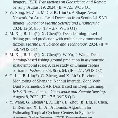
Imagery.
IEEE Transactions on Geoscience and Remote
Sensing
. August 19, 2024. (IF = 7.5, WOS Q1)
3.
W. Song, M. Zhu, M. Ge,
B. Liu
(*). A Shape-Aware
Network for Arctic Lead Detection from Sentinel-1 SAR
Images.
Journal of Marine Science and Engineering
.
2024. 12(6): 856. (IF = 2.7, WOS Q1)
4.
M. Xie,
B. Liu
(*), X. Chen(*). Deep learning-based
fishing ground prediction with multiple environmental
factors.
Marine Life Science and Technology
. 2024. (IF =
5.8, WOS Q1)
5.
M. Xie,
B. Liu
(*), X. Chen(*), W. Yu, J. Wang. Deep
learning-based fishing ground prediction in asymmetric
spatiotemporal scale: A case study of Ommastrephes
bartramii.
Fishes
. 2024. 9(2): 64. (IF = 2.1, WOS Q2)
6.
G. Liu,
B. Liu
(*), G. Zheng, and X. Li(*). Environment
Monitoring of Shanghai Nanhui Intertidal Zone With
Dual-Polarimetric SAR Data Based on Deep Learning.
IEEE Transactions on Geoscience and Remote Sensing
.
August 8, 2022. (IF = 7.5, WOS Q1)
7.
Y. Wang, G. Zheng(*), X. Li(*), L. Zhou,
B. Liu
, P. Chen,
L. Ren, and X. Li. An Automatic Algorithm for
Estimating Tropical Cyclone Centers in Synthetic
Aperture Radar Imagery.
IEEE Transactions on