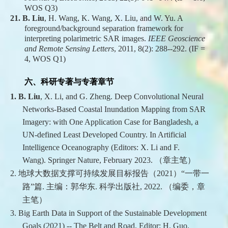
WOS Q3)
21.
B. Liu
, H. Wang, K. Wang, X. Liu, and W. Yu. A
foreground/background separation framework for
interpreting polarimetric SAR images.
IEEE Geoscience
and Remote Sensing Letters
, 2011, 8(2): 288--292. (IF =
4, WOS Q1)
六、科研专著与专著章节
1.
B. Liu
, X. Li, and G. Zheng. Deep Convolutional Neural
Networks-Based Coastal Inundation Mapping from SAR
Imagery: with One Application Case for Bangladesh, a
UN-defined Least Developed Country. In Artificial
Intelligence Oceanography (Editors: X. Li and F.
Wang)
.
Springer Nature
,
February 2023
.
（章主笔）
2.
地球大数据支撑可持续发展目标报告（
2021
）
“
一带一
路
”
篇
.
主编：郭华东
.
科学出版社
,
2022
.
（编委，章
主笔）
3.
Big Earth Data in Support of the Sustainable Development
Goals (2021) -- The Belt and Road
.
Editor: H. Guo.