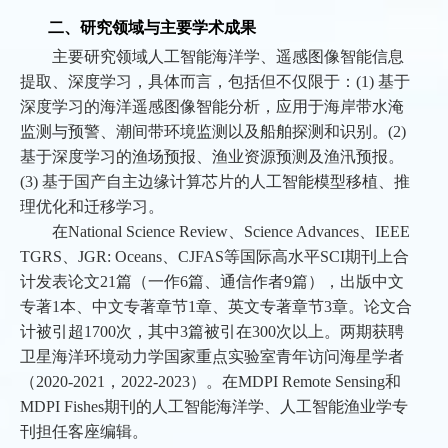
二、研究领域与主要学术成果
主要研究领域人工智能海洋学、遥感图像智能信息
提取、深度学习，具体而言，包括但不仅限于：(1) 基于
深度学习的海洋遥感图像智能分析，应用于海岸带水淹
监测与预警、潮间带环境监测以及船舶探测和识别。(2)
基于深度学习的渔场预报、渔业资源预测及渔汛预报。
(3) 基于国产自主边缘计算芯片的人工智能模型移植、推
理优化和迁移学习。
在National Science Review、Science Advances、IEEE
TGRS、JGR: Oceans、CJFAS等国际高水平SCI期刊上合
计发表论文21篇（一作6篇、通信作者9篇），出版中文
专著1本、中文专著章节1章、英文专著章节3章。论文合
计被引超1700次，其中3篇被引在300次以上。两期获聘
卫星海洋环境动力学国家重点实验室青年访问海星学者
（2020-2021，2022-2023）。在MDPI Remote Sensing和
MDPI Fishes期刊的人工智能海洋学、人工智能渔业学专
刊担任客座编辑。