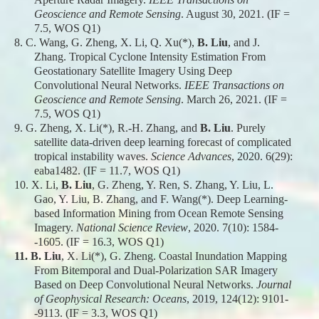
Geoscience and Remote Sensing
. August 30, 2021. (IF =
7.5, WOS Q1)
8.
C. Wang, G. Zheng, X. Li, Q. Xu(*),
B. Liu
, and J.
Zhang. Tropical Cyclone Intensity Estimation From
Geostationary Satellite Imagery Using Deep
Convolutional Neural Networks.
IEEE Transactions on
Geoscience and Remote Sensing
. March 26, 2021. (IF =
7.5, WOS Q1)
9.
G. Zheng, X. Li(*), R.-H. Zhang, and
B. Liu
. Purely
satellite data-driven deep learning forecast of complicated
tropical instability waves.
Science Advances
, 2020. 6(29):
eaba1482.
(IF = 11.7, WOS Q1)
10.
X. Li,
B. Liu
, G. Zheng, Y. Ren, S. Zhang, Y. Liu, L.
Gao, Y. Liu, B. Zhang, and F. Wang(*). Deep Learning-
based Information Mining from Ocean Remote Sensing
Imagery.
National Science Review
, 2020. 7(10): 1584-
-1605. (IF = 16.3, WOS Q1)
11.
B. Liu
, X. Li(*), G. Zheng. Coastal Inundation Mapping
From Bitemporal and Dual‐Polarization SAR Imagery
Based on Deep Convolutional Neural Networks.
Journal
of Geophysical Research: Oceans
, 2019, 124(12): 9101-
-9113. (IF = 3.3, WOS Q1)