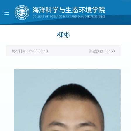
导
航
首页
学院概况
柳彬
党建工作
发布日期：
2025-03-18
浏览次数：
5158
师资队伍
人才培养
科学研究
学生工作
对外交流
校友天地
管理服务