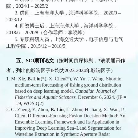
院，2024/1 – 2025/2
3. 讲师，上海海洋大学，海洋科学学院，2020/9 –
2023/12
4. 师资博士后，上海海洋大学，海洋科学学院，
2018/6 – 2020/8（合作导师：李晓峰）
5. 专职科研人员，上海交通大学，电子信息与电气
工程学院，2015/12 – 2018/5
五、
SCI
期刊论文
（按时间倒序排列，
*
表明通讯作
者，列出的影响因子
IF
均为
2
023-
2024
年影响因子）
1.
M. Xie,
B. Liu
(*), X. Chen(*), W. Yu, J. Wang. Short to
medium-term forecasting of fishing ground distribution
based on deep learning model.
Canadian Journal of
Fisheries and Aquatic Sciences
. December 6, 2024. (IF =
1.9, WOS Q2)
2.
G. Zheng, Y. Zhou,
B. Liu
, L. Zhou, H. Jiang, X. Wan, P.
Chen. Difference-Focusing Fusion Decision Method: An
Ensemble Learning Framework and Its Application in
Improving Deep Learning Sea–Land Segmentation for
Waterline Extraction in Synthetic Aperture Radar