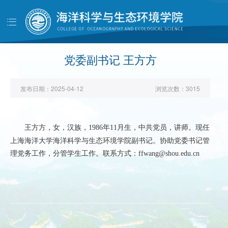
导
航
首页
学院概况
党委副书记 王方方
党建工作
发布日期：
2025-04-12
浏览次数：
3015
师资队伍
人才培养
现任
王方方，女，汉族，
1986
年
11
月生，中共党员，讲师。
科学研究
上海海洋大学海洋科学与生态环境学院副书记。协助党委书记管
理党务工作，分管学生工作。联系方式：
学生工作
ffwang@shou.edu.cn
对外交流
校友天地
管理服务