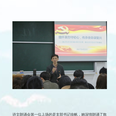
诗文朗诵会第一位上场的是支部书记徐帆，她深情朗诵了散