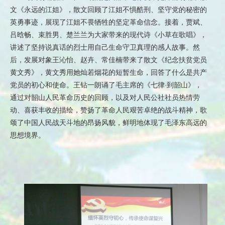
文《永远的江姐》，散文回顾了江姐不惧酷刑、坚守党的秘密的
英勇事迹，展现了江姐不畏牺牲的坚定革命信念。接着，贾斌、
吕晗畅、束胜男、楚兰兰为大家带来的现代诗《小草在歌唱》，
讲述了坚持说真话的烈士用自己生命守卫真理的感人故事。然
后，发展对象王沁怡、赵卉、常佳楠带来了散文《纪念扶贫党员
黄文秀》，黄文秀用她灿若烟花的短暂生命，回答了什么是共产
党员的初心和使命。王钻一朗诵了毛主席的《七律·到韶山》，
通过对韶山人民革命历史的回顾，以及对人民公社社员热情劳
动、喜获丰收的描绘，赞扬了革命人民艰苦卓绝的战斗精神，歌
颂了中国人民战天斗地的昂扬风貌，鲜明地体现了毛泽东高远的
思想境界。