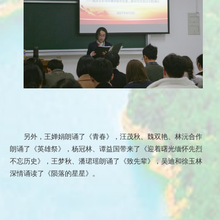
另外，王婵娟朗诵了《青春》，汪茂秋、魏双艳、林沅合作
朗诵了《英雄祭》，杨冠林、谭益国带来了《迎着曙光缅怀先烈
不忘历史》，王梦秋、潘珺瑶朗诵了《致先辈》，吴迪和徐玉林
深情诵读了《陨落的星星》。