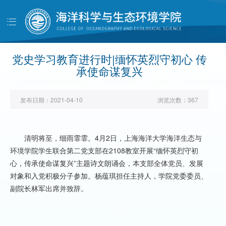
导
航
首页
学院概况
党史学习教育进行时|缅怀英烈守初心 传
承使命谋复兴
党建工作
师资队伍
发布日期：
2021-04-10
浏览次数：
367
人才培养
科学研究
清明将至，细雨霏霏。
4
月
2
日，上海海洋大学海洋生态与
环境学院学生联合第二党支部在
2108
教室开展“缅怀英烈守初
学生工作
心，传承使命谋复兴”主题诗文朗诵会，本支部全体党员、发展
对外交流
对象和入党积极分子参加。杨蕴琪担任主持人，学院党委委员、
副院长林军出席并致辞。
校友天地
管理服务