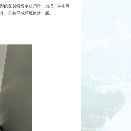
部的党员纷纷拿起扫帚、拖把、抹布等
作，公共区域环境焕然一新。