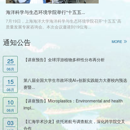
海洋科学与生态环境学院举行“十五五...
7月19日，上海海洋大学海洋科学与生态环境学院召开“十五五”高
质量发展专家咨询会。本次会议邀请到19位海...
通知公告
MORE
25
【讲座预告】全球浮游植物多样性分布再分析
06月
15
第八届全国大学生市政环境AI+创新实践能力大赛校内预选
赛暨...
06月
10
【讲座预告】Microplastics：Environmental and health
impl...
06月
03
【汇海学术沙龙】依托淞航号调查航次，深化跨学院交叉
合作