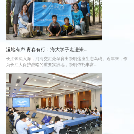
湿地有声 青春有行：海大学子走进崇...
长江奔流入海，河海交汇处孕育出崇明这座生态岛屿。近年来，作
为长江大保护战略的重要实践地，崇明依托丰富...